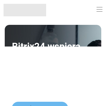
Bitrix24 wspiera
Twoją firmę
Platforma, wyposażona we wszystko,
czego potrzebujesz do organizacji
pracy firmy, prowadzenia sprzedaży,
pracy z klientami i marketingu.